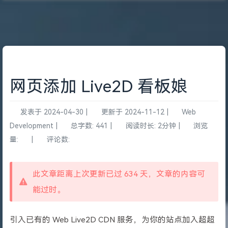
网页添加 Live2D 看板娘
发表于
2024-04-30
|
更新于
2024-11-12
|
Web
Development
|
总字数:
441
|
阅读时长:
2分钟
|
浏览
量:
|
评论数:
此文章距离上次更新已过 634 天，文章的内容可
能过时。
引入已有的 Web Live2D CDN 服务，为你的站点加入超超