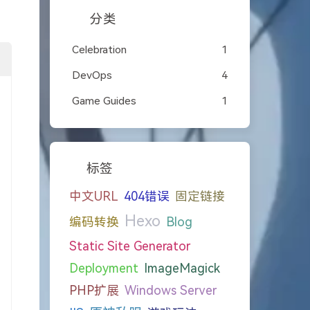
分类
Celebration
1
DevOps
4
Game Guides
1
标签
中文URL
404错误
固定链接
Hexo
编码转换
Blog
Static Site Generator
Deployment
ImageMagick
PHP扩展
Windows Server