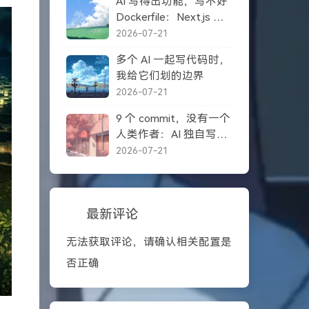
AI 写得出功能，写不好
Dockerfile：Next.js 自
托管踩坑记录
2026-07-21
多个 AI 一起写代码时，
我给它们划的边界
2026-07-21
9 个 commit，没有一个
人类作者：AI 独自写完
一个项目之后
2026-07-21
最新评论
无法获取评论，请确认相关配置是
否正确