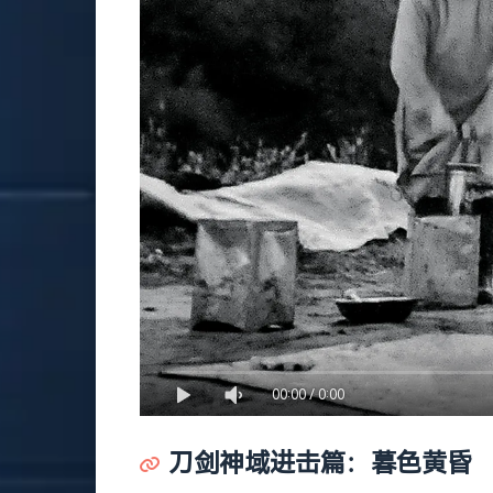
00:00
/
0:00
刀剑神域进击篇：暮色黄昏