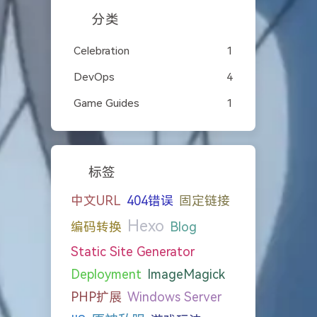
分类
Celebration
1
DevOps
4
Game Guides
1
标签
中文URL
404错误
固定链接
Hexo
编码转换
Blog
Static Site Generator
Deployment
ImageMagick
PHP扩展
Windows Server