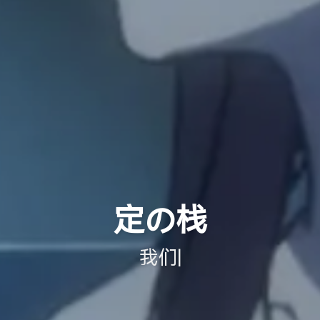
定の栈
我们终会相遇相知
|