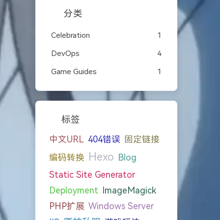
分类
Celebration
1
DevOps
4
Game Guides
1
标签
中文URL
404错误
固定链接
Hexo
编码转换
Blog
Static Site Generator
Deployment
ImageMagick
PHP扩展
Windows Server