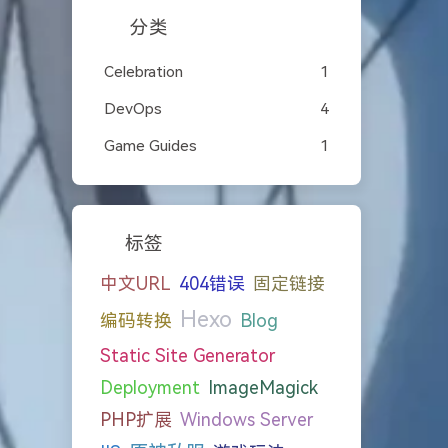
分类
Celebration
1
DevOps
4
Game Guides
1
标签
中文URL
404错误
固定链接
Hexo
编码转换
Blog
Static Site Generator
Deployment
ImageMagick
PHP扩展
Windows Server