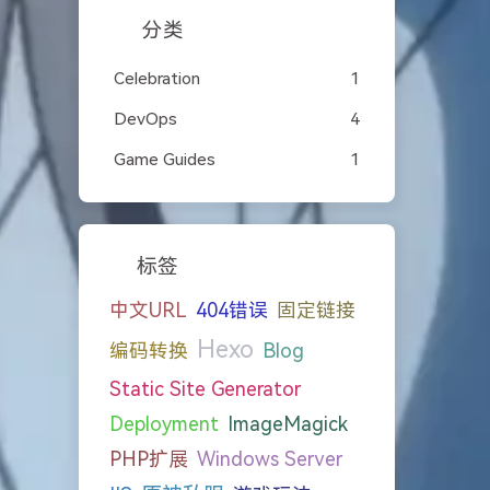
分类
Celebration
1
DevOps
4
Game Guides
1
标签
中文URL
404错误
固定链接
Hexo
编码转换
Blog
Static Site Generator
Deployment
ImageMagick
PHP扩展
Windows Server