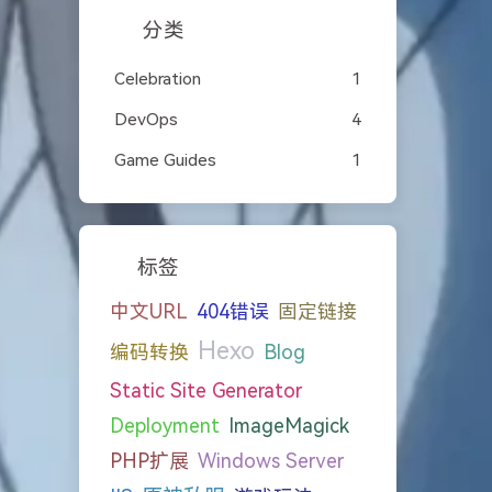
分类
Celebration
1
DevOps
4
Game Guides
1
标签
中文URL
404错误
固定链接
Hexo
编码转换
Blog
Static Site Generator
Deployment
ImageMagick
PHP扩展
Windows Server